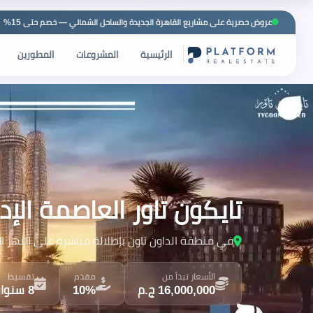
عروض حصرية على مشاريع القاهرة الجديدة والساحل الشمالي — خصم حتى 15%
الرئيسية
المشروعات
المطورين
تايكون تاور العاصمة الإدارية ower New Capital
في منطقة الداون تاون بإطلالة مباشرة على النهر ال
الأسعار تبدأ من
مقدم
تقسيط
16,000,000 ج.م
10%
8 سنوات