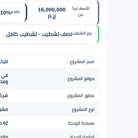
الأسعار تبدأ
16,000,000
مقدم
10%
من
ج.م
نوع التشطيب
نصف تشطيب - تشطيب كامل
تايكون ت
اسم المشروع
في م
موقع المشروع
ومحور
شركة ال
مطور المشروع
مشرو
نوع المشروع
62 م2
مساحة الوحدة
مقدم 10% , 8 سنو
انظمة السداد