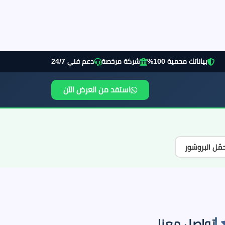
بياناتك محمية 100%
شركة مرخصة
دعم فني 24/7
استفد من العرض الآن
مّل البروشور
تواصل معنا