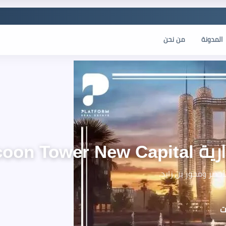
المدونة
من نحن
Tycoon T
أخضر ومحور بن زايد.