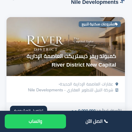
- Nile Developments
مشروعات سكنية للبيع
كمبوند ريفر ديستريكت العاصمة الإدارية
River District New Capital
عقارات العاصمة الإدارية الجديدة
شركة النيل للتطوير العقاري - Nile Developments
الأسعار تبدأ من
9,000,000
تفاصيل المشروع
ج.م
📞 اتصل الآن
واتساب