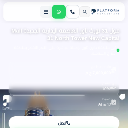
مول 31 نورث تاور العاصمة الإدارية الجديدة Mall
31 North Tower New Capital
في منطقة داون تاون بإطلالة مباشرة على النهر الأخضر بمنطقة
الأبراج السياحية.
الأسعار تبدأ من
7,000,000 ج.م
مقدم
10%
تقسيط
12 سنة
اتصل