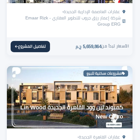
عقارات العاصمة الإدارية الجديدة
شركة إعمار رزق جروب للتطوير العقاري - Emaar Rizk
Group ERG
الأسعار تبدأ من
5,659,864
تفاصيل المشروع
ج.م
مشروعات سكنية للبيع
كمبوند لين وود القاهرة الجديدة Lin Wood
New Cairo
عقارات القاهرة الجديدة