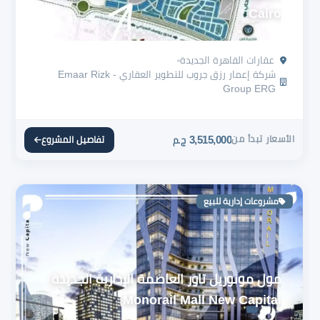
Cairo
عقارات القاهرة الجديدة
شركة إعمار رزق جروب للتطوير العقاري - Emaar Rizk
Group ERG
الأسعار تبدأ من
3,515,000
تفاصيل المشروع
ج.م
مشروعات إدارية للبيع
مول مونوريل تاور العاصمة الإدارية الجديدة
Monorail Mall New Capital