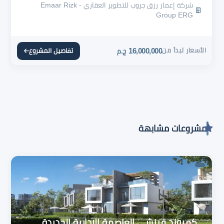
شركة إعمار رزق جروب للتطوير العقاري - Emaar Rizk
Group ERG
الأسعار تبدأ من
16,000,000
تفاصيل المشروع
ج.م
مشروعات مشابهة
كمبوند فينشي العاصمة الإدارية الجديدة