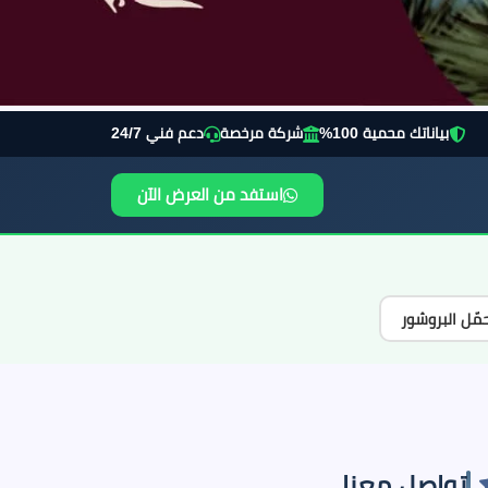
بياناتك محمية 100%
شركة مرخصة
دعم فني 24/7
استفد من العرض الآن
مّل البروشور
تواصل معنا