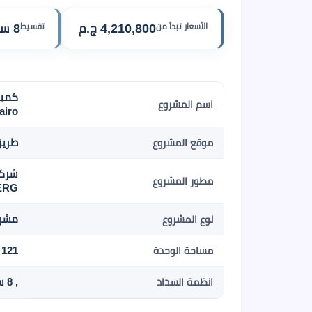
الأسعار تبدأ من
4,210,800 ج.م
تقسيط
8 سنوات
اسم المشروع
airo
طريق
موقع المشروع
مطور المشروع
ERG
مشرو
نوع المشروع
121 م م2
مساحة الوحدة
, 8 سنوات تقسيط
انظمة السداد