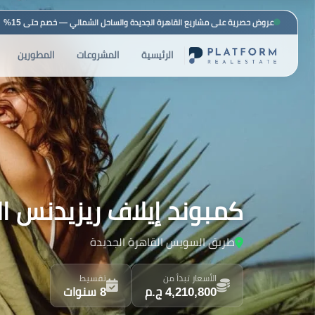
عروض حصرية على مشاريع القاهرة الجديدة والساحل الشمالي — خصم حتى 15%
الرئيسية
المشروعات
المطورين
كمبوند إيلاف ريزيدنس القاهرة الجديدة o
طريق السويس القاهرة الجديدة
الأسعار تبدأ من
تقسيط
4,210,800 ج.م
8 سنوات