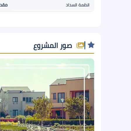
مقدم 5% , 8 سنو
انظمة السداد
صور المشروع