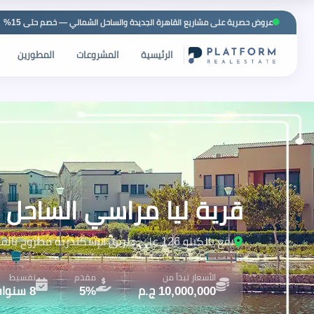
عروض حصرية على مشاريع القاهرة الجديدة والساحل الشمالي — خصم حتى 15%
الرئيسية
المشروعات
المطورين
قرية ليا مراسي الساحل الشمالي rth Coast
يقع بالكيلو 126 على طريق الإسكندرية مطروح بالقرب من سيدي عبد الرحمن
الأسعار تبدأ من
مقدم
تقسيط
10,000,000 ج.م
5%
8 سنوات