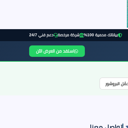
بياناتك محمية 100%
شركة مرخصة
دعم فني 24/7
استفد من العرض الآن
مّل البروشور
تواصل معنا