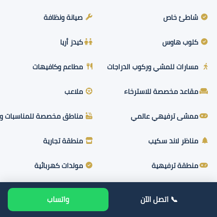
شاطئ خاص
صيانة ونظافة
كلوب هاوس
كيدز أريا
مسارات للمشي وركوب الدراجات
مطاعم وكافيهات
مقاعد مخصصة للاسترخاء
ملاعب
ممشى ترفيهي عالمي
مناطق مخصصة للمناسبات وحف
مناظر لاند سكيب
منطقة تجارية
منطقة ترفيهية
مولدات كهربائية
📞 اتصل الآن
واتساب
احجز وحدتك دلوقتي واستفد بأفضل الأسعار