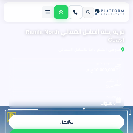
قرية رملة الساحل الشمالي Ramla North
Coast
يقع في الكيلو 195 بالساحل الشمالي
الأسعار تبدأ من
10,000,000 ج.م
مقدم
10%
تقسيط
6 سنوات
اتصل