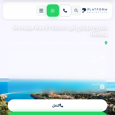
مشروع مونتاج رأس الحكمة Montage Ras El
Hekma
في قلب قرية وادي يم بمنطقة رأس الحكمة في الساحل الشمالي.
الأسعار تبدأ من
0 ج.م
مقدم
-
تقسيط
-
اتصل