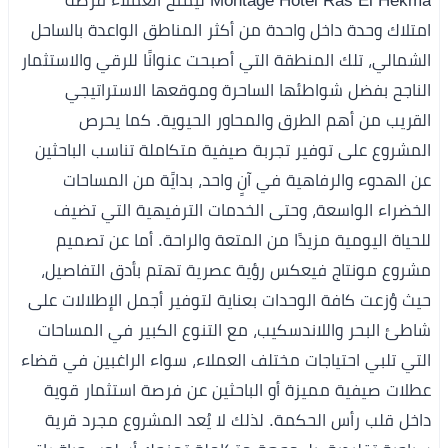
Montage Hotel Ras El Hekma ليمنح العملاء فرصة
امتلاك وحدة داخل واحدة من أكثر المناطق الواعدة بالساحل
الشمالي، تلك المنطقة التي أصبحت عنوانًا للرقي والاستثمار
الناجح بفضل شواطئها الساحرة وموقعها الاستراتيجي
القريب من أهم الطرق والمحاور الحيوية. كما يحرص
المشروع على توفير تجربة صيفية متكاملة تناسب الباحثين
عن الهدوء والرفاهية في آنٍ واحد، بدايًة من المساحات
الخضراء الواسعة، وحتى الخدمات الترفيهية التي تضيف
للحياة اليومية مزيدًا من المتعة والراحة. أما عن تصميم
مشروع مونتاج فيعكس رؤية عصرية تهتم بأدق التفاصيل،
حيث وُزعت كافة الوحدات بعناية لتوفير أجمل الإطلالات على
شاطئ البحر واللاندسكيب، مع التنوع الكبير في المساحات
التي تلبي احتياجات مختلف العملاء، سواء الراغبين في قضاء
عطلات صيفية مميزة أو الباحثين عن فرصة استثمار قوية
داخل قلب رأس الحكمة. لذلك لا يُعد المشروع مجرد قرية