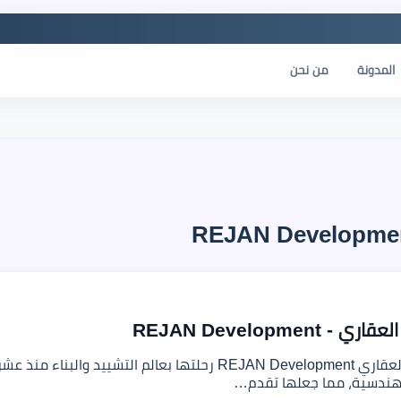
المدونة
من نحن
REJAN Developme
بدأت شركة ريجان للتطوير العقاري REJAN Development رحلتها ب
لهندسية، مما جعلها تقدم…