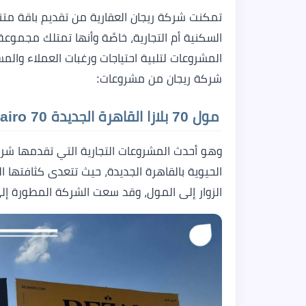
تمكنت شركة ريجان العقارية من تقديم باقة مت
السكنية أم التجارية، خاصًة وأنها تمتلك مجموع
المشروعات لتلبية احتياجات ورغبات العملاء وال
شركة ريجان من مشروعات:
مول 70 بلازا القاهرة الجديدة 70 Plaza Mall New Cairo
وهو أحدث المشروعات التجارية التي تقدمها شرك
الزوار إلى المول، وقد سعت الشركة المطورة إل