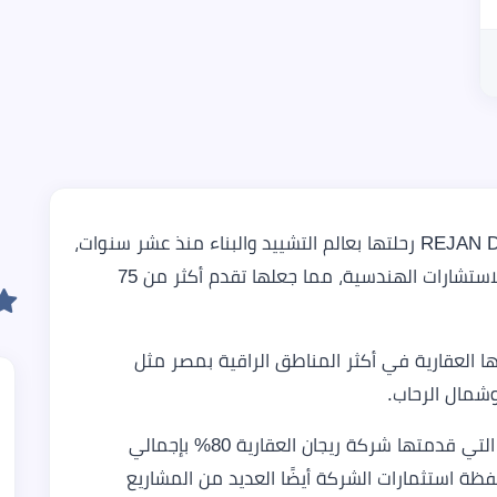
بدأت شركة ريجان للتطوير العقاري REJAN Development رحلتها بعالم التشييد والبناء منذ عشر سنوات،
فقد عملت في الإنشاءات وكذلك التصميمات والاستشارات الهندسية، مما جعلها تقدم أكثر من 75
لعقارية في أكثر المناطق الراقية بمصر مثل
وشمال الرحاب.
وقد تخطت نسبة الإنشاءات في تلك المشروعات التي قدمتها شركة ريجان العقارية 80% بإجمالي
 تتضمن محفظة استثمارات الشركة أيضًا العديد من المشاريع