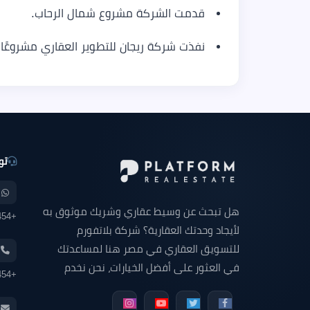
قدمت الشركة مشروع شمال الرحاب.
نفذت شركة ريجان للتطوير العقاري مشروعًا
تو
هل تبحث عن وسيط عقاري وشريك موثوق به
+201000646454
لأيجاد وحدتك العقارية؟ شركة بلاتفورم
للتسويق العقاري في مصر هنا لمساعدتك
في العثور على أفضل الخيارات، نحن نخدم
+201000646454
السوق المصري بنزاهة وخبرة والتزام عن
طريق مساعدتك في العثور على وحدتك التي