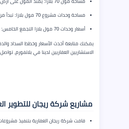
مساحة مول 70 بلازا: يمتد المول على أرض تبلغ مساحتها 1000 متر مربع.
مساحة وحدات مشروع 70 مول بلازا: تبدأ من 35 متر مربع.
أسعار وحدات 70 مول بلازا التجمع الخامس: تبدأ من 4,445,000 جنيه مصري.
يمكنك متابعة أحدث الأسعار وخطط السداد والدف
الاستشاريين العقاريين لدينا في بلاتفورم، تواصل 
مشاريع شركة ريجان للتطوير ال
قامت شركة ريجان العقارية بتنفيذ مشروعا