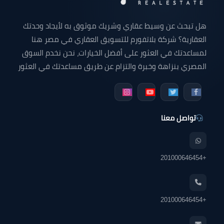
هل تبحث عن وسيط عقاري وشريك موثوق به لأيجاد وحدتك
العقارية؟ شركة بلاتفورم للتسويق العقاري في مصر هنا
لمساعدتك في العثور على أفضل الخيارات، نحن نخدم السوق
المصري بنزاهة وخبرة والتزام عن طريق مساعدتك في العثور
على وحدتك التي تبحث عنها سواء كانت شقة للبيع - شقق
دوبلكس للبيع - فيلا للبيع - محل تجاري - مكتب إداري - عيادة
طبية أو أي وحده عقارية في جميع أنحاء مصر.
تواصل معنا
+201000646454
+201000646454