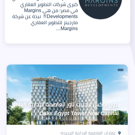
كبرى شركات التطوير العقاري
في مصر؛ من هي Margins
Developments؟! نبذة عن شركة
مارجينز للتطوير العقاري
Margins…
مول اوكس ايجيبت تاور العاصمة الإدارية Mall
Oaks Egypt Tower New Capital
عقارات العاصمة الإدارية الجديدة