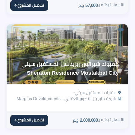
الأسعار تبدأ من
57,000
تفاصيل المشروع
ج.م
كمبوند شيراتون ريزيدنس المستقبل سيتي
Sheraton Residence Mostakbal City
عقارات المستقبل سيتي
شركة مارجينز للتطوير العقاري - Margins Developments
الأسعار تبدأ من
2,000,000
تفاصيل المشروع
ج.م