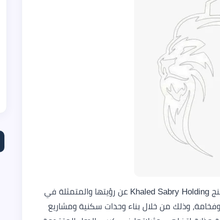
منذ إنشائها وقد أعلنت شركة خالد صبري هولدينج Khaled Sabry Holding عن رؤيتها والمتمثلة في
وفخامة، وذلك من خلال بناء وحدات سكنية ومشاريع