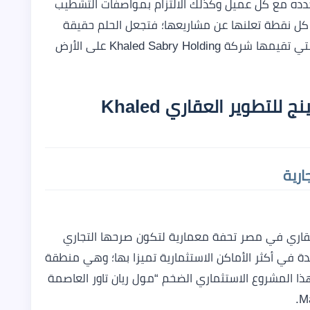
تحدده مع كل عميل وكذلك الالتزام بمواصفات التشطيب
ل نقطة تعلنها عن مشاريعها؛ فتجعل الحلم حقيقة
ليعيش العملاء في قلب هذه العوالم المثالية التي تقيمها شركة Khaled Sabry Holding على الأرض
سابقة أعمال خالد صبري هولدينج للتطوير العقاري Khaled
ارية
عقاري في مصر تحفة معمارية لتكون صرحها التجاري
يدة في أكثر الأماكن الاستثمارية تميزا بها؛ وهي منطقة
ذا المشروع الاستثماري الضخم “مول ريان تاور العاصمة