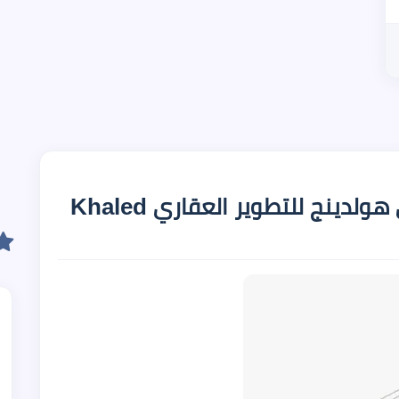
معلومات عن شركة خالد صبري هولدينج للتطوير العقاري Khaled