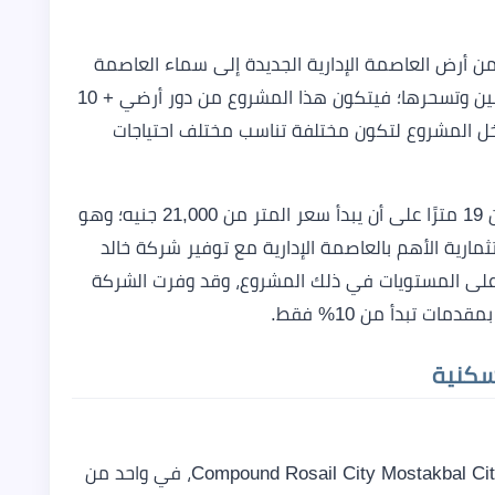
 من أرض العاصمة الإدارية الجديدة إلى سماء العاصمة
بتصميمات معمارية غاية في الفخامة تجذب الأعين وتسحرها؛ فيتكون هذا المشروع من دور أرضي + 10
خل المشروع لتكون مختلفة تناسب مختلف احتياجات
فتبدأ مساحة الوحدات في رونزا تاور العاصمة من 19 مترًا على أن يبدأ سعر المتر من 21,000 جنيه؛ وهو
ارية الأهم بالعاصمة الإدارية مع توفير شركة خالد
على المستويات في ذلك المشروع، وقد وفرت الشركة
سكنية
يقع كمبوند روسيل سيتي المستقبل سيتي _ Compound Rosail City Mostakbal City، في واحد من