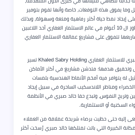
ة جذابة لتضاهي مثيلاتها في كبرى الدول المتقدمة،
ل وما يفوق هذه التوقعات، خاصة وأنها تقوم بتوفير
لى إيجاد نمط حياة أكثر رفاهية ومتعة وسهولة، وبذلك
تكون تلك الشركة الكبيرة والتي تمتلك خبرة تتجاوز ال 10 أعوام في عالم الاستثمار العقاري أحد اللاعبين
عها تتفوق على مشاريع عمالقة الاستثمار العقاري
وقد وجدنا خلال الأعوام السابقة أن شركة خالد صبري للاستثمار العقاري Khaled Sabry Holding تسير
رض وتحقيق هدفها؛ فتدشن مشاريع في أكثر الأماكن
ل له يتوافر فيه أفخم الأنماط الهندسية بلمسات
الخضراء ومناظر اللاندسكيب الساحرة في سبيل إيجاد
ين وتريح النفوس، وتبدع حقا خالد صبري في الأنظمة
ء السكنية أو الاستثمارية.
وام تصل إلى ما تسعى إليه حتى حظيت برضاء شريحة عملاقة من العملاء
انة الكبيرة التي باتت تمتلكها خالد صبري رُسخت أكثر