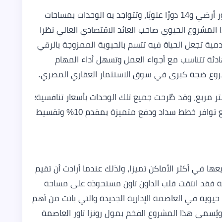
ويتكون ريان تاور العاصمة الإدارية الجديدة من دور أرضي و14 دورًا علويًا، وتتواجد به الوحدات بمساحات
لمشروع الحيوي صاحب العائد الاقتصادي العالي نظرا
ية تجعل الحياة فيه تتسم بالحيوية الممزوجة بالرقي
هادئة تتناسب مع أجواء العمل وتسهل أداء المهام
شروع ضجة كبرى في سوق الاستثمار العقاري المصري.
أ مساحة الوحدات في مشروع ريان من 40 متر مربع، وقد طُرحت جميع تلك الوحدات بأسعار تنافسية؛
حيث يبدأ سعر المتر من 20,000 جنيه مصري، مع توافر خطط سداد ودفع متميزة بمقدم 10% وتقسيط
 في أكثر الأماكن تميزا، ولذلك عندما أرادت أن تقيم
ة فقد انتقت قلب الداون تاون مستحوذة على مساحة
 الأكثر حيوية في العاصمة الإدارية الجديدة والتي باتت من أهم
ويُسمى هذا المشروع الفخم بمول رونزا تاور العاصمة