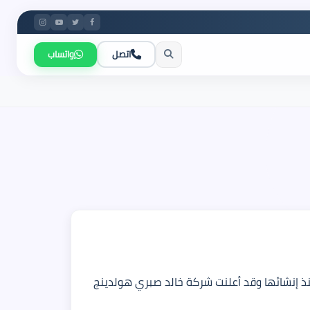
اتصل
واتساب
ت عن شركة خالد صبري هولدينج للتطوير العقاري Khaled Sabry Holding Company منذ إنشائها وقد أعلنت شركة خالد صبري هولدينج