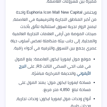
مميزة بين مشروعات العاصمة.
ويحتضن Euphoria Icon Mall New Capital واحدة
من أكبر المناطق التجارية والترفيهية في العاصمة،
ليمنح الزوار تجربة تسوق استثنائية تتألق بأحدث
صيحات الموضة من أرقى العلامات التجارية العالمية
والمحلية، إلى جانب بيئة متكاملة تعكس أسلوب حياة
عصري يجمع بين التسوق والترفيه في أجواء راقية.
موقع مول ايفوريا ايكون العاصمة: يقع المول
في قلب الحي السكني الثالث R3، على
البرج
الأيقوني
والحديقة المركزية مباشرًة.
مساحة ايفوريا ايكون مول: يمتد المول على
مساحة تبلغ 4,850 متر مربع.
أنواع وحدات مول ايفوريا ايكون: وحدات تجارية،
وحدات طبية.