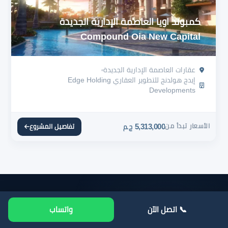
كمبوند اويا العاصمة الإدارية الجديدة
Compound Oia New Capital
عقارات العاصمة الإدارية الجديدة
إيدج هولدنج للتطوير العقاري Edge Holding
Developments
الأسعار تبدأ من
5,313,000
تفاصيل المشروع
ج.م
📞 اتصل الآن
واتساب