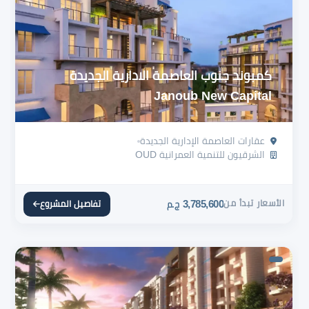
كمبوند جنوب العاصمة الادارية الجديدة
Janoub New Capital
عقارات العاصمة الإدارية الجديدة
الشرقيون للتنمية العمرانية OUD
الأسعار تبدأ من
3,785,600
تفاصيل المشروع
ج.م