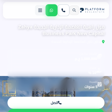
مول زاهية العاصمة الإدارية الجديدة Zahya
Business Park New Capital
الداون تاون العاصمة الإدارية الجديدة
الأسعار تبدأ من
1,088,000 ج.م
مقدم
10 %
تقسيط
5 سنوات
اتصل