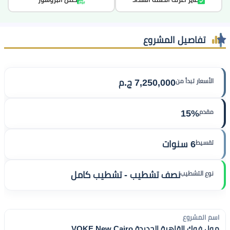
تفاصيل المشروع
الأسعار تبدأ من
7,250,000 ج.م
مقدم
15%
تقسيط
6 سنوات
نوع التشطيب
نصف تشطيب - تشطيب كامل
اسم المشروع
مول فوك القاهرة الجديدة VOKE New Cairo