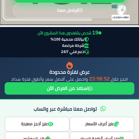
تواصل معنا
20
شخص يشاهدون هذا المشروع الآن
بياناتك محمية 100%
شركة مرخصة
دعم فني 24/7
عرض لفترة محدودة
23:59:51
احجز خلال
واحصل على أفضل سعر وأطول فترة سداد
استفد من العرض الآن
تواصل معنا مباشرة عبر واتساب
عايز أعرف الأسعار
عايز أحجز معاينة
عايز أعرف أنظمة السداد
حمّل البروشور