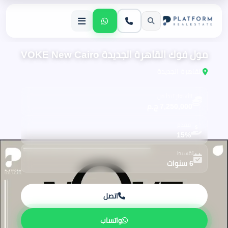
مول فوك القاهرة الجديدة VOKE New Cairo
القاهرة الجديدة
الأسعار تبدأ من
7,250,000 ج.م
مقدم
15%
تقسيط
6 سنوات
اتصل
واتساب