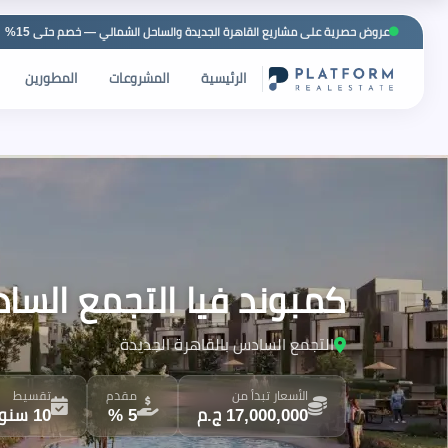
عروض حصرية على مشاريع القاهرة الجديدة والساحل الشمالي — خصم حتى 15%
الرئيسية
المشروعات
المطورين
كمبوند فيا التجمع السادس Vea New Cairo من شركة الكازار للتطوي
التجمع السادس بالقاهرة الجديدة
الأسعار تبدأ من
مقدم
تقسيط
17,000,000 ج.م
5 %
10 سنوات