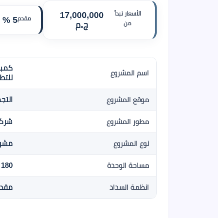
الأسعار تبدأ
17,000,000
مقدم
5 %
من
ج.م
اسم المشروع
للتط
التج
موقع المشروع
شركة الك
مطور المشروع
مشرو
نوع المشروع
180 م2
مساحة الوحدة
مقدم 5 % , 10 سنو
انظمة السداد