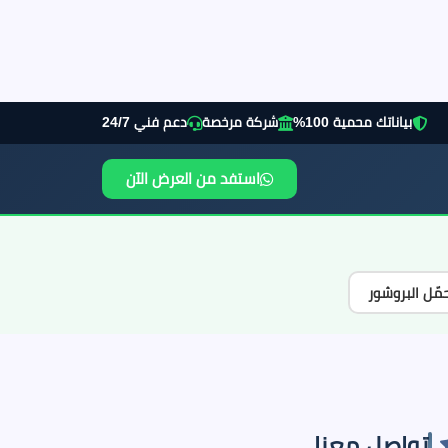
بياناتك محمية 100%
شركة مرخصة
دعم فني 24/7
استفد من العرض الآن
مّل البروشور
تواصل معنا