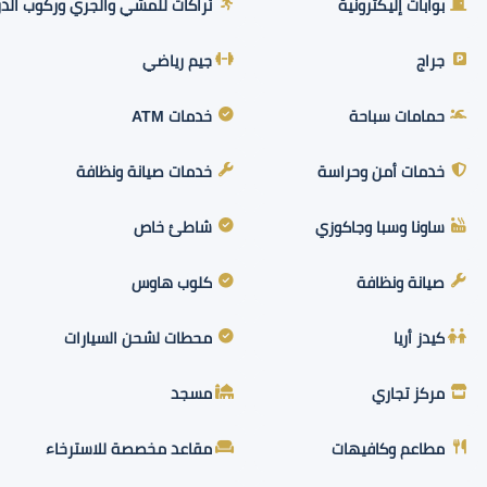
بوابات إليكترونية
تراكات للمشي والجري وركوب الدر
جراج
جيم رياضي
حمامات سباحة
خدمات ATM
خدمات أمن وحراسة
خدمات صيانة ونظافة
ساونا وسبا وجاكوزي
شاطئ خاص
صيانة ونظافة
كلوب هاوس
كيدز أريا
محطات لشحن السيارات
مركز تجاري
مسجد
مطاعم وكافيهات
مقاعد مخصصة للاسترخاء