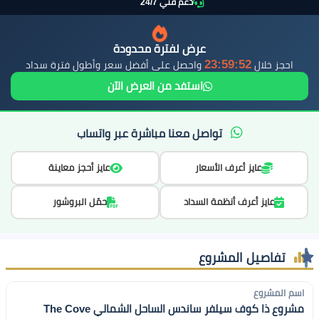
دعم فني 24/7
عرض لفترة محدودة
23:59:51
احجز خلال
واحصل على أفضل سعر وأطول فترة سداد
استفد من العرض الآن
تواصل معنا مباشرة عبر واتساب
عايز أعرف الأسعار
عايز أحجز معاينة
عايز أعرف أنظمة السداد
حمّل البروشور
تفاصيل المشروع
اسم المشروع
مشروع ذا كوف سيلفر ساندس الساحل الشمالي The Cove