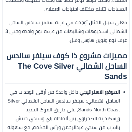
العملاء، ولذلك فإنها توفر كعاداتها وحدات متنوعة ومتعددة
المساحات لتلائم مختلف احتياجات العملاء.
فعلى سبيل المثال أوجدت في قرية سيلفر ساندس الساحل
الشمالي استديوهات وشاليهات من غرفة نوم واحدة وحتى 3
غرف نوم وتوين هاوس وفلل.
مميزات
مشروع ذا كوف سيلفر ساندس
الساحل الشمالي The Cove Silver
Sands
الموقع الاستراتيجي
داخل واحدة من أرقى الوحدات في
الساحل الشمالي؛ سيلفر ساندس الساحل الشمالي Silver
Sands North Coast، على طريق الفوكا الجديد
وإسكندرية الصحراوي بين ألماظة باي وسيدي حنيش،
بالقرب من سيدي عبدالرحمن ورأس الحكمة، مع سهولة