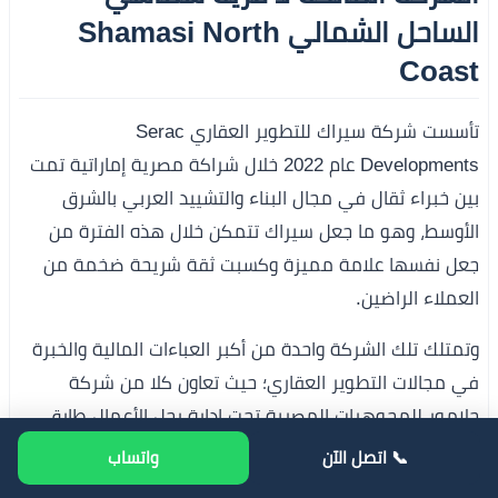
الساحل الشمالي Shamasi North
Coast
تأسست شركة سيراك للتطوير العقاري Serac
Developments عام 2022 خلال شراكة مصرية إماراتية تمت
بين خبراء ثقال في مجال البناء والتشييد العربي بالشرق
الأوسط، وهو ما جعل سيراك تتمكن خلال هذه الفترة من
جعل نفسها علامة مميزة وكسبت ثقة شريحة ضخمة من
العملاء الراضين.
وتمتلك تلك الشركة واحدة من أكبر العباءات المالية والخبرة
في مجالات التطوير العقاري؛ حيث تعاون كلا من شركة
جلامور للمجوهرات المصرية تحت إدارة رجل الأعمال طارق
سليمان والذي يمتلك خبرة تتجاو ال50 عاما في مجال الذهب
📞 اتصل الآن
واتساب
والألماظ وهو المطور والمالك لستيلا ووك Stella Walk