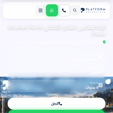
قرية شماسي الساحل الشمالي Shamasi North
Coast
في الكيلو 134 طريق الإسكندرية الصحراوي/ مرسى مطروح
الأسعار تبدأ من
3,250,000 ج.م
مقدم
10%
تقسيط
6 سنوات
اتصل