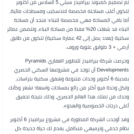
تم تصميم كمبوند بيراميدز سيتي 5 السادس من أكتوبر
لتكون أغلب مساحته مخصصة لاندسكيب ومسطحات مائية،
أما باقي المساحة فهي مخصصة للبناء؛ فنجد أن مساحة
البناء قد شغلت 20% فقط من مساحة البناء، وتتضمن عمائر
سكنية (بعدد يصل إلى 42 عمارة سكنية) تتكون من طابق
أرضي + 3 طوابق علوية وروف.
وحرصت شركة بيراميدز للتطوير العقاري Pyramids
Developments أن توجد في مشروعها السكني الحصري
بمدينة 6 أكتوبر وحدات متنوعة وشقق سكنية بتراسات،
ولكل وحدة فيو أكثر من رائع بمساحات واسعة؛ تشعر وكأنك
وحدك من تملك هذا العالم الحصري، وذلك نتيجة تحقيق
أعلى درجات الخصوصية والهدوء.
وقد أوجدت الشركة المطورة في مشروع بيراميدز 6 أكتوبر
نظام خدمي وترفيهي متكامل، يقدم لك حياة جديدة كل