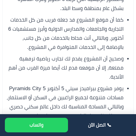
بشكل عام بمنطقة وسط البلد.
كما أن موقع المشروع قد جعله قريب من كل الخدمات
التجارية والجامعات والمدارس الدولية وأبرز مستشفيات 6
أكتوبر، وبالتالي أنت محاط بالخدمات من كل جانب،
بالإضافة إلى الخدمات المتوافرة في المشروع.
وصحيح أن المشروع يقدم لك تجارب رياضية ترفهية
ممتعة، إلا أن موقعه قدم لك أيضا ميزة القرب من أهم
الأندية.
يوفر مشروع بيراميدز سيتي 5 أكتوبر Pyramids City 5
مساحات متنوعة لجميع الراغبين في السكن أو الاستثمار،
وبالتالي المساحة المناسبة لك داخل عالم سكني حصري
يوفر لك كل سبل الراحة وفي موقع استراتيجي.
📞 اتصل الآن
واتساب
يتوافر في المشروع أنظمة سداد ودفع حصرية بأقل