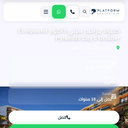
كمبوند بيراميدز سيتي 5 اكتوبر Compound
Pyramids City 5 October
على محور 26 يوليو، 6 أكتوبر
الأسعار تبدأ من
6,600,000 ج.م
مقدم
5%
تقسيط
تصل إلى 10 سنوات
اتصل