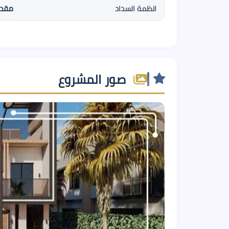
مقدم 4% , 8 سنو
انظمة السداد
صور المشروع