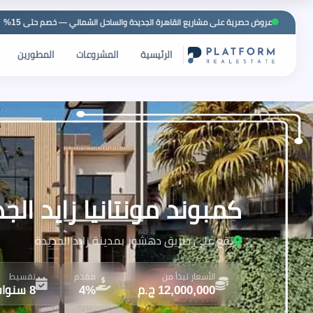
عروض حصرية على مشاريع القاهرة الجديدة والساحل الشمالي — خصم حتى 15%
الرئيسية
المشروعات
المطورين
كمبوند مونتانيا زايد الجديدة | pound New Zayed
يقع على طريق دهشور بمدينة زايد الجديدة
الأسعار تبدأ من
مقدم
تقسيط
12,000,000 ج.م
4%
8 سنوات