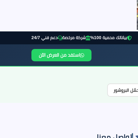
بياناتك محمية 100%
شركة مرخصة
دعم فني 24/7
استفد من العرض الآن
مّل البروشور
تواصل معنا