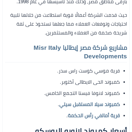
بأرقى مناطق مصر، وذلك منذ تأسيسها في عام 1998.
حيث قدمت الشركة أعمالًا قوية استطاعت من خلالها تلبية
احتياجات وتوقعات العملاء مما جعلها تستحوذ على ثقة
شريحة ضخمة من العملاء والمستثمرين.
مشاريع شركة مصر إيطاليا Misr Italy
Developments
قرية موسي كوست راس سدر.
كمبوند الحى الايطالى أكتوبر.
كمبوند لانوفا فيستا التجمع الخامس.
كمبوند سيلا المستقبل سيتي
.
قرية أمالفي رأس الحكمة
.
أسعار كمبوند لازورو البوسكو