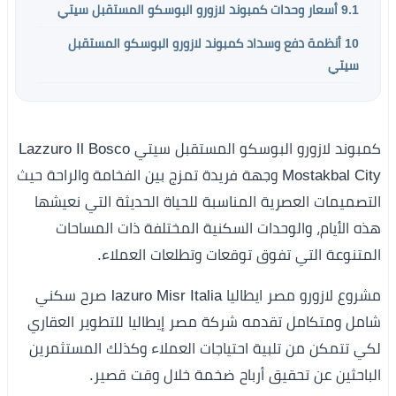
9.1
أسعار وحدات كمبوند لازورو البوسكو المستقبل سيتي
10
أنظمة دفع وسداد كمبوند لازورو البوسكو المستقبل
سيتي
كمبوند لازورو البوسكو المستقبل سيتي Lazzuro Il Bosco
Mostakbal City وجهة فريدة تمزج بين الفخامة والراحة حيث
التصميمات العصرية المناسبة للحياة الحديثة التي نعيشها
هذه الأيام، والوحدات السكنية المختلفة ذات المساحات
المتنوعة التي تفوق توقعات وتطلعات العملاء.
مشروع لازورو مصر ايطاليا lazuro Misr Italia صرح سكني
شامل ومتكامل تقدمه شركة مصر إيطاليا للتطوير العقاري
لكي تتمكن من تلبية احتياجات العملاء وكذلك المستثمرين
الباحثين عن تحقيق أرباح ضخمة خلال وقت قصير.