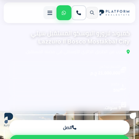
كمبوند لازورو البوسكو المستقبل سيتي
Lazzuro Il Bosco Mostakbal City
بالقرب من الطريق الدائري الأوسطي في مدينة المستقبل.
الأسعار تبدأ من
21,000,000 ج.م
مقدم
5%
تقسيط
9 سنوات.
اتصل