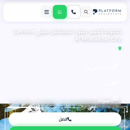
كمبوند لافينير صبور المستقبل سيتي Lavenir
Al Mostakbal City
يقع بالقرب من الطريق الدائري
الأسعار تبدأ من
3,776,000 ج.م
مقدم
10%
تقسيط
8 سنوات
اتصل