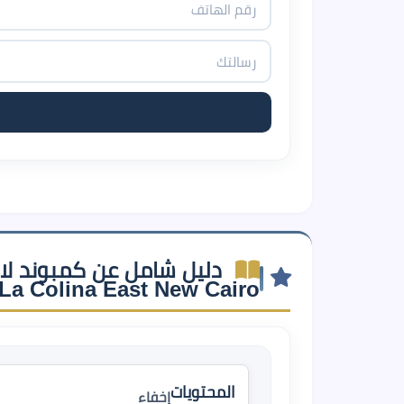
دليل شامل عن كمبوند لاك
a Colina East New Cairo
المحتويات
إخفاء