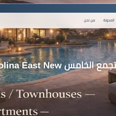
المدونة
من نحن
كمبوند لاكولينا ايست التجمع ا