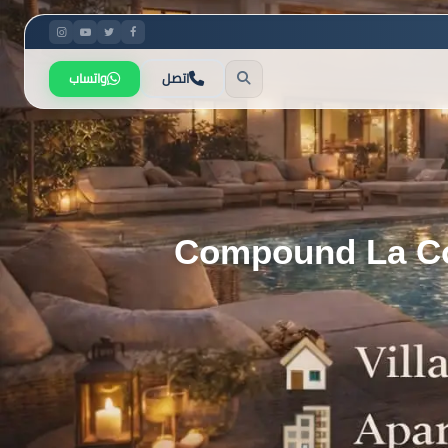
اتصل
واتساب
لخامس Compound La Colina East New