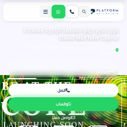
مول الكور جيالو العاصمة الإدارية Il Cuore
Giallo Mall New Capital
أمام البنك المركزي مباشرًة وشمال البورصة المصرية بالحي
الحكومي.
مقدم
100000
اتصل
واتساب
تواصل معنا