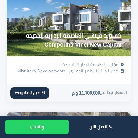
كمبوند فينشي العاصمة الإدارية الجديدة
Compound Vinci New Capital
عقارات العاصمة الإدارية الجديدة
مصر ايطاليا للتطوير العقاري - Misr Italia Developments
الأسعار تبدأ من
11,700,000
تفاصيل المشروع
ج.م
📞 اتصل الآن
واتساب