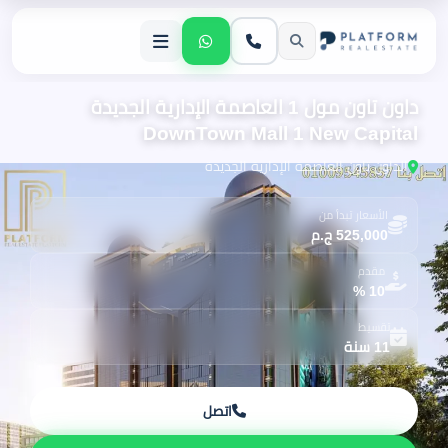
داون تاون مول 1 العاصمة الإدارية الجديدة
DownTown Mall 1 New Capital
الداون تاون العاصمة الإدارية الجديدة
الأسعار تبدأ من
525,000 ج.م
مقدم
10 %
تقسيط
11 سنة
اتصل