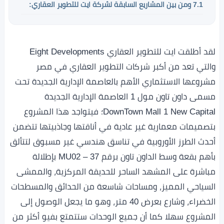
7.1
ومن بين المشاريع السابقة لشركة ايت للتطوير العقاري:
لقد أطلقت ايت للتطوير العقاري Eight Developments
والتي تعد من أكبر شركات التطوير العقاري في مصر
مشروعها الاستثماري الأهم بالعاصمة الإدارية الجديدة تحت
مسمى داون تاون مول 1 العاصمة الإدارية الجديدة
DownTown Mall 1 New Capital؛ فيتواجد هذا المشروع
بتصميمات معمارية غير عادية في أناقتها وجاذبيتها تتضمن
أحدث الطرز الأوروبية في تناسق هندسي غير مسبوق لتتألق
بأهم بقعة وسط الداون تاون برقم MU02 – 37 بإطلالة
مباشرة على المشهد الساحر للحديقة المركزية، والممشى
السياحي المميز، ومساحات شاسعة من الحدائق والمسطحات
الخضراء، وشارع بعرض 40 متر، وهو ما يجعل الوصول إلى
المشروع سهلا كما أن جميع الوحدات ستتمتع بفيو أكثر من