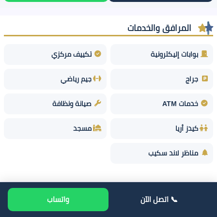
المرافق والخدمات
بوابات إليكترونية
تكييف مركزي
جراج
جيم رياضي
خدمات ATM
صيانة ونظافة
كيدز أريا
مسجد
مناظر لاند سكيب
📞 اتصل الآن
واتساب
احجز وحدتك دلوقتي واستفد بأفضل الأسعار
احجز عبر واتساب
اتصل للحجز