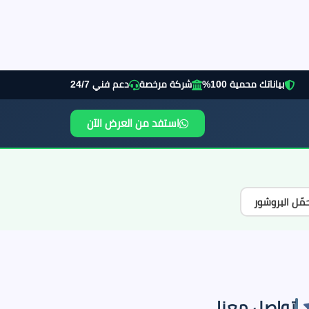
بياناتك محمية 100%
شركة مرخصة
دعم فني 24/7
استفد من العرض الآن
مّل البروشور
تواصل معنا