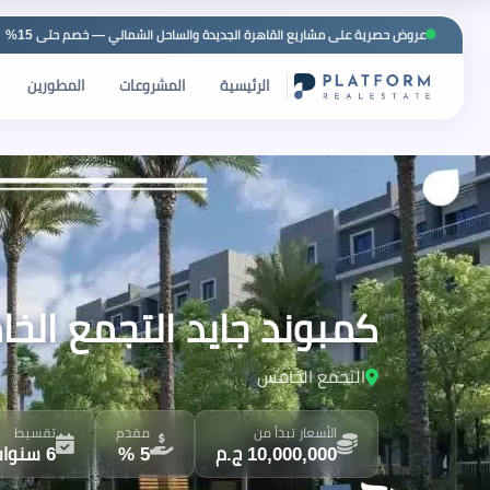
عروض حصرية على مشاريع القاهرة الجديدة والساحل الشمالي — خصم حتى 15%
الرئيسية
المشروعات
المطورين
كمبوند جايد التجمع الخامس  Jayd New Cairo
التجمع الخامس
الأسعار تبدأ من
مقدم
تقسيط
10,000,000 ج.م
5 %
6 سنوات