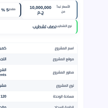
الأسعار تبدأ
10,000,000
مقدم
5 %
من
ج.م
نوع التشطيب
نصف تشطيب
كمبوند ج
اسم المشروع
التج
موقع المشروع
مطور المشروع
ents
مشرو
نوع المشروع
120 م م2
مساحة الوحدة
مقدم 5 % , 6 سنو
انظمة السداد