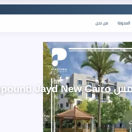
المدونة
من نحن
Compound