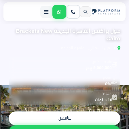
مول براكتس القاهرة الجديدة Brackets New
Cairo
التسعين الشمالي، القاهرة الجديدة
الأسعار تبدأ من
9,000,000 ج.م
مقدم
0%
تقسيط
10 سنوات
اتصل