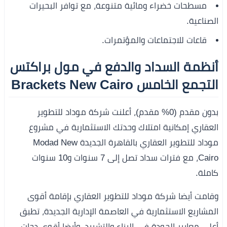
مسطحات خضراء ومائية متنوعة، مع توافر البحيرات
الصناعية.
قاعات للاجتماعات والمؤتمرات.
أنظمة السداد والدفع في مول براكتس
التجمع الخامس Brackets New Cairo
بدون مقدم (0% مقدم)، أعلنت شركة موداد للتطوير
العقاري إمكانية امتلاك وحدتك الاستثمارية في مشروع
موداد للتطوير العقاري بالقاهرة الجديدة Modad New
Cairo، مع فترات سداد تصل إلى 7 سنوات و10 سنوات
كاملة.
وقامت أيضا شركة موداد للتطوير العقاري بإقامة أقوى
المشاريع الاستثمارية في العاصمة الإدارية الجديدة، تطبق
أعلى معايير الجودة في البناء والتشييد، وأيضا أقوى دجات