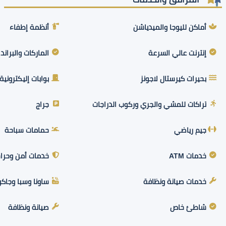
أماكن لليوجا والميدياشن
أنظمة إطفاء
إنترنت عالي السرعة
الماركات والبراند
بحيرات كيرستال لاجونز
بوابات إليكترونية
تراكات للمشي والجري وركوب الدراجات
جراج
جيم رياضي
حمامات سباحة
خدمات ATM
خدمات أمن وحرا
خدمات صيانة ونظافة
ساونا وسبا وجاك
شاطئ خاص
صيانة ونظافة