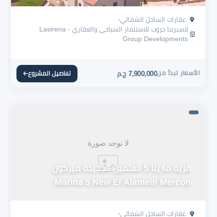
عقارات الساحل الشمالي
لاسيرينا جروب للاستثمار السياحي والعقاري - Lasirena
Group Developments
الأسعار تبدأ من
7,900,000
تفاصيل المشروع
ج.م
قرية مارينا 5 العلمين الجديدة ميركون
Marina 5 New El Alamein Mercon
عقارات الساحل الشمالي