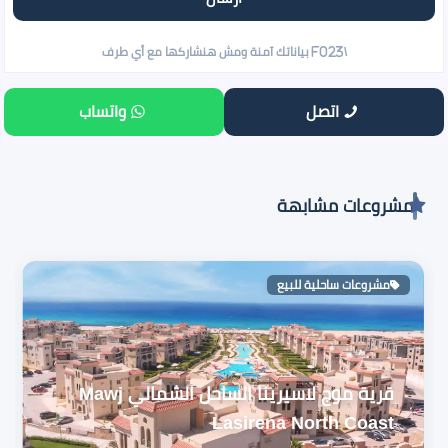
اتصل
واتساب
مشروعات مشابهة
مشروعات ساحلية للبيع
قرية موج لاسيرينا الساحل الشمالي Mawj
Lasirena North Coast