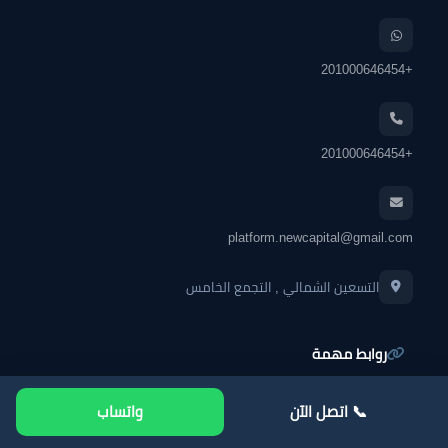
+201000646454
+201000646454
platform.newcapital@gmail.com
التسعين الشمالي , التجمع الخامس
روابط مهمة
المشاريع العقارية في مصر
📞 اتصل الآن
واتساب
عقارات القاهرة الجديدة