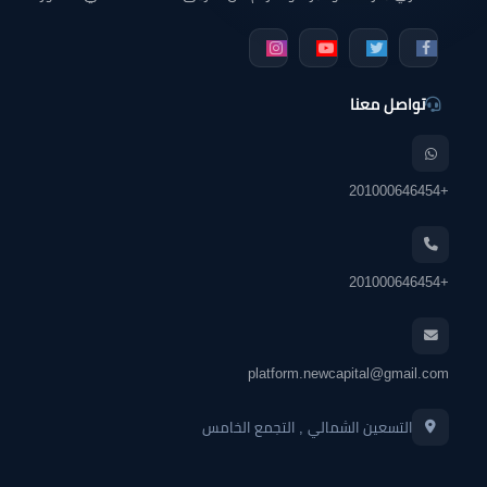
على وحدتك التي تبحث عنها سواء كانت شقة للبيع - شقق
دوبلكس للبيع - فيلا للبيع - محل تجاري - مكتب إداري - عيادة
طبية أو أي وحده عقارية في جميع أنحاء مصر.
تواصل معنا
+201000646454
+201000646454
platform.newcapital@gmail.com
التسعين الشمالي , التجمع الخامس