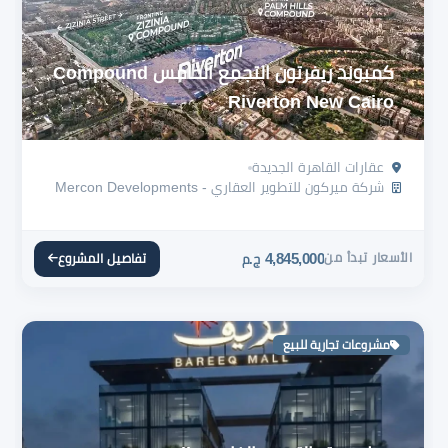
كمبوند ريفرتون التجمع الخامس Compound
Riverton New Cairo
عقارات القاهرة الجديدة
شركة ميركون للتطوير العقاري - Mercon Developments
الأسعار تبدأ من
4,845,000
تفاصيل المشروع
ج.م
مشروعات تجارية للبيع