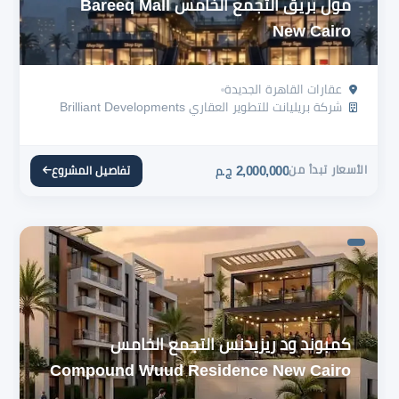
مول بريق التجمع الخامس Bareeq Mall
New Cairo
عقارات القاهرة الجديدة
شركة بريليانت للتطوير العقاري Brilliant Developments
الأسعار تبدأ من
2,000,000
تفاصيل المشروع
ج.م
كمبوند ود ريزيدنس التجمع الخامس
Compound Wuud Residence New Cairo