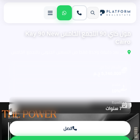
مول كاي 90 التجمع الخامس Kay 90 New
Cairo
على بعد دقيقة واحدة فقط من التسعين الجنوبي بالتجمع الخامس.
الأسعار تبدأ من
5,740,000 ج.م
مقدم
10%
تقسيط
7 سنوات
اتصل