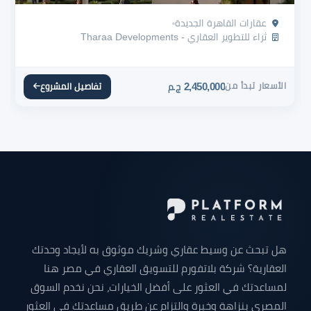
عقارات القاهرة الجديدة
ثراء للتطوير العقاري - Tharaa Developments
الأسعار تبدأ من
2,450,000
تفاصيل المشروع
ج.م
هل تبحث عن وسيط عقاري وشريك موثوق به لأيجاد وحدتك
العقارية؟ شركة بلاتفورم للتسويق العقاري في مصر هنا
لمساعدتك في العثور على أفضل الخيارات، نحن نخدم السوق
المصري بنزاهة وخبرة والتزام عن طريق مساعدتك في العثور