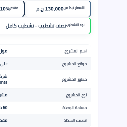
الأسعار تبدأ من
130,000 ج.م
مقدم
10%
نوع التشطيب
نصف تشطيب - تشطيب كامل
مول سكاي
اسم المشروع
على 
موقع المشروع
مطور المشروع
ents
مشرو
نوع المشروع
50 م2
مساحة الوحدة
مقدم 10% , 6 سنو
انظمة السداد