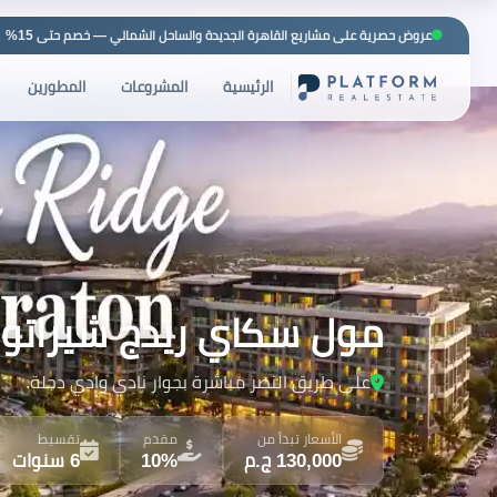
عروض حصرية على مشاريع القاهرة الجديدة والساحل الشمالي — خصم حتى 15%
الرئيسية
المشروعات
المطورين
مول سكاي ريدج شيراتون l Sky Ridge Sheraton
على طريق النصر مباشرة بجوار نادي وادي دجلة.
الأسعار تبدأ من
مقدم
تقسيط
130,000 ج.م
10%
6 سنوات