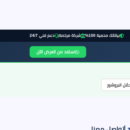
بياناتك محمية 100%
شركة مرخصة
دعم فني 24/7
استفد من العرض الآن
مّل البروشور
تواصل معنا