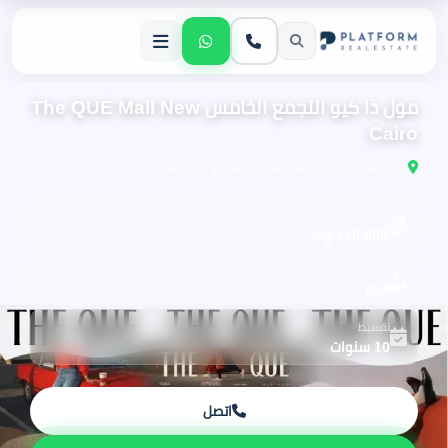
مول ذا كيو التجمع الخامس The QUE Mall New
Cairo
على محور جمال عبد الناصر بالتجمع الخامس.
الأسعار تبدأ من
140,000 ج.م
مقدم
5%
تقسيط
10 سنوات
اتصل