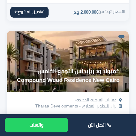
الأسعار تبدأ من
2,000,000
تفاصيل المشروع
ج.م
كمبوند ود ريزيدنس التجمع الخامس
Compound Wuud Residence New Cairo
عقارات القاهرة الجديدة
ثراء للتطوير العقاري - Tharaa Developments
📞 اتصل الآن
واتساب
الأسعار تبدأ من
2,450,000
تفاصيل المشروع
ج.م