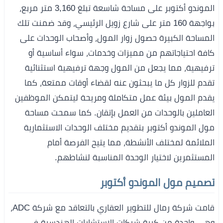
الموندو أكتوبر على مساحة شاسعة تبلغ 3,160 متر مربع،
بواجهة 160 متر على شارع زويل الرئيسي، وقد ضمنت تلك
المساحة الكبيرة حصول زوار المول، وأصحاب الوحدات على
كافة احتياجاتهم من مميزات وخدمات، سواء أساسية أو
ترفيهية، مما يجعل من المول وجهة ترفيهية استثنائية
تقدم للزوار كل ما يبحثون عنه لقضاء أوقات ممتعة، كما
يقدم المول بيئة عمل متكاملة ومريحة ليتمكن الموظفين
العاملين بالوحدات من العمل بإتقان. كما سمحت مساحة
مول الموندو أكتوبر بتقديم مختلف الوحدات الاستثمارية
الملائمة لمختلف الأنشطة، مما يتيح الفرصة أمام
المستثمرين لاختيار الوحدة المناسبة لنشاطهم.
تصميم مول الموندو أكتوبر
قامت شركة رمال للتطوير العقاري بالتعاقد مع شركة ADC،
وهي واحدة من كبرة شركات الاستشارات الهندسية في