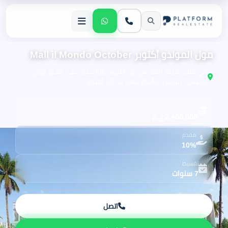
مول الموندو أكتوبر Mall il Mondo October
في قلب مدينة السادس من أكتوبر، وبالتحديد على محور زويل
الرئيسي مباشرة، وأمام جهاز حدائق أكتوبر.
الأسعار تبدأ من
2,400,000 ج.م
مقدم
10%
تقسيط
7 سنوات
اتصل