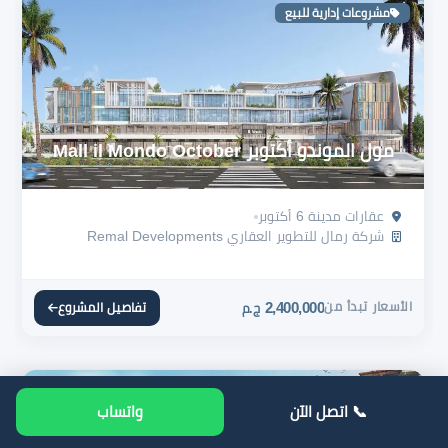
مشروعات إدارية للبيع
مول الموندو أكتوبر Mall il Mondo October
عقارات مدينة 6 أكتوبر
شركة رمال للتطوير العقاري Remal Developments
الأسعار تبدأ من
2,400,000
تفاصيل المشروع
ج.م
📞 اتصل الآن
واتساب