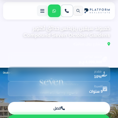
كمبوند سيفين ريزيدنس حدائق أكتوبر
Compound Seven October Gardens
على شارع زويل مباشرًة.
الأسعار تبدأ من
4,000,000 ج.م
مقدم
10%
تقسيط
9 سنوات
اتصل