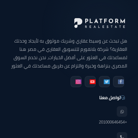
هل تبحث عن وسيط عقاري وشريك موثوق به لأيجاد وحدتك
العقارية؟ شركة بلاتفورم للتسويق العقاري في مصر هنا
لمساعدتك في العثور على أفضل الخيارات، نحن نخدم السوق
المصري بنزاهة وخبرة والتزام عن طريق مساعدتك في العثور
على وحدتك التي تبحث عنها سواء كانت شقة للبيع - شقق
دوبلكس للبيع - فيلا للبيع - محل تجاري - مكتب إداري - عيادة
طبية أو أي وحده عقارية في جميع أنحاء مصر.
تواصل معنا
+201000646454