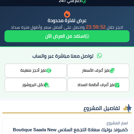
دعم فني 24/7
عرض لفترة محدودة
23:59:51
احجز خلال
واحصل على أفضل سعر وأطول فترة سداد
استفد من العرض الآن
تواصل معنا مباشرة عبر واتساب
عايز أعرف الأسعار
عايز أحجز معاينة
عايز أعرف أنظمة السداد
حمّل البروشور
تفاصيل المشروع
اسم المشروع
كمبوند بوتيك سعادة التجمع السادس Boutique Saada New