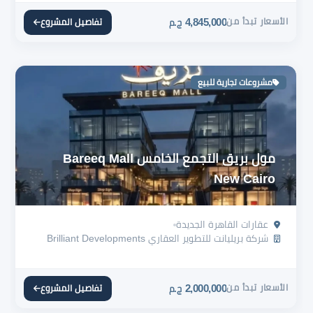
الأسعار تبدأ من
4,845,000
تفاصيل المشروع
ج.م
مشروعات تجارية للبيع
مول بريق التجمع الخامس Bareeq Mall
New Cairo
عقارات القاهرة الجديدة
شركة بريليانت للتطوير العقاري Brilliant Developments
الأسعار تبدأ من
2,000,000
تفاصيل المشروع
ج.م