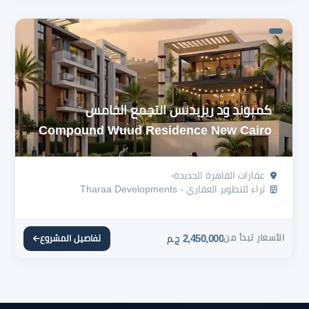
كمبوند ود ريزيدنس التجمع الخامس
Compound Wuud Residence New Cairo
عقارات القاهرة الجديدة
ثراء للتطوير العقاري - Tharaa Developments
الأسعار تبدأ من
2,450,000
تفاصيل المشروع
ج.م