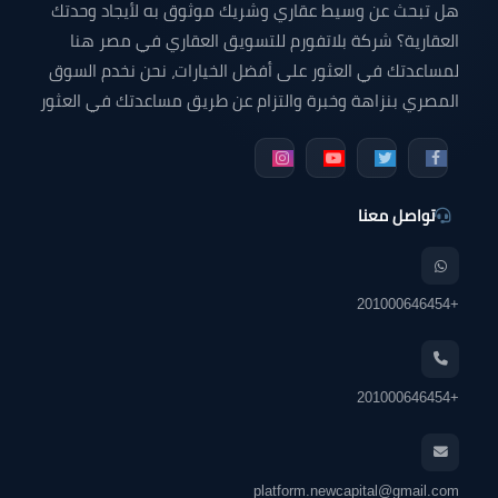
هل تبحث عن وسيط عقاري وشريك موثوق به لأيجاد وحدتك
العقارية؟ شركة بلاتفورم للتسويق العقاري في مصر هنا
لمساعدتك في العثور على أفضل الخيارات، نحن نخدم السوق
المصري بنزاهة وخبرة والتزام عن طريق مساعدتك في العثور
على وحدتك التي تبحث عنها سواء كانت شقة للبيع - شقق
دوبلكس للبيع - فيلا للبيع - محل تجاري - مكتب إداري - عيادة
طبية أو أي وحده عقارية في جميع أنحاء مصر.
تواصل معنا
+201000646454
+201000646454
platform.newcapital@gmail.com