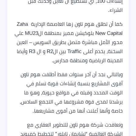
إنشاءات 100، أي تستطيع أن تعاين وحدتك قبل
الشراء.
كما أن تطلق هوم تاون زها العاصمة الإدارية Zaha
New Capital بلوكيشن مميز بمنطقة الMU23 علي
محور الأمل مباشرة متصل بطريق السويس – العين
السخنة، يخدم أعلى Traffic بين الR2 و ال R3 وأيضا
المدينة الرياضية ومنطقة مدارس.
وبالتالي نجد أن آخر سنوات فقط أطلقت هوم تاون
أقوى المشاريع بنسبة إنشاءات قوية تسلم في
الوقت المحدد وقبله في مواقع حيوية، وهو ما
يرشدنا لمدى قوة مشروعها في التجمع السادس،
خاصة وأنها أعلنت أنها من أقوى مشاريعها.
وتعاقدت شركة هوم تاون للتطوير العقاري مع
الشركة العالمية “تشابمان تايلور” لتخطيط كمبوند