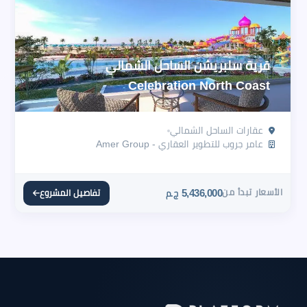
قرية سلبريشن الساحل الشمالي
Celebration North Coast
عقارات الساحل الشمالي
عامر جروب للتطوير العقاري - Amer Group
الأسعار تبدأ من
5,436,000
تفاصيل المشروع
ج.م