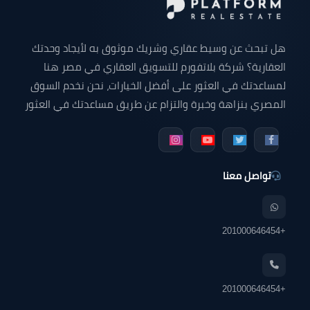
هل تبحث عن وسيط عقاري وشريك موثوق به لأيجاد وحدتك
العقارية؟ شركة بلاتفورم للتسويق العقاري في مصر هنا
لمساعدتك في العثور على أفضل الخيارات، نحن نخدم السوق
المصري بنزاهة وخبرة والتزام عن طريق مساعدتك في العثور
على وحدتك التي تبحث عنها سواء كانت شقة للبيع - شقق
دوبلكس للبيع - فيلا للبيع - محل تجاري - مكتب إداري - عيادة
طبية أو أي وحده عقارية في جميع أنحاء مصر.
تواصل معنا
+201000646454
+201000646454