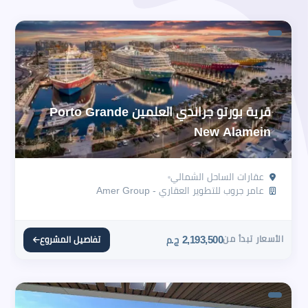
قرية بورتو جراندي العلمين Porto Grande
New Alamein
عقارات الساحل الشمالي
عامر جروب للتطوير العقاري - Amer Group
الأسعار تبدأ من
2,193,500
تفاصيل المشروع
ج.م