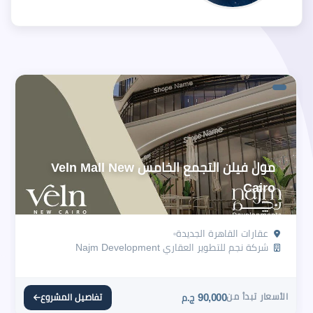
مول فيلن التجمع الخامس Veln Mall New
Cairo
عقارات القاهرة الجديدة
شركة نجم للتطوير العقاري Najm Development
الأسعار تبدأ من
90,000
تفاصيل المشروع
ج.م