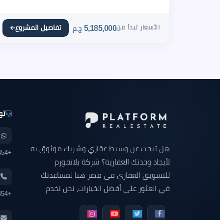
الأسعار تبدأ من
5,185,000
تفاصيل المشروع
ج.م
تو
هل تبحث عن وسيط عقاري وشريك موثوق به
+201000646454
لأيجاد وحدتك العقارية؟ شركة بلاتفورم
للتسويق العقاري في مصر هنا لمساعدتك
في العثور على أفضل الخيارات، نحن نخدم
+201000646454
السوق المصري بنزاهة وخبرة والتزام عن
طريق مساعدتك في العثور على وحدتك التي