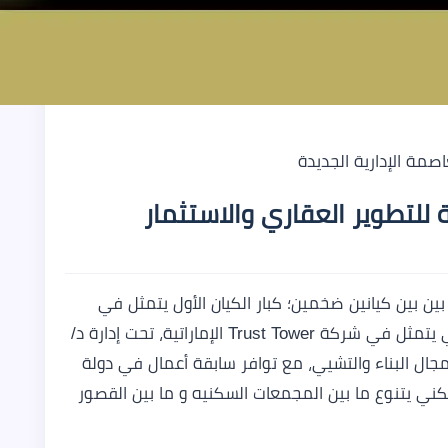
لتطوير العقاري والاستثمار
ن بين كيانين ضخمين؛ كبار الكيان الأول يتمثل في
الشيخ السعودى / عبدالله العمودي، الكيان الثاني يتمثل في شركة Trust Tower الإماراتية، تحت إدارة د/
ل البناء والتشيي، مع توافر سابقة أعمال في دولة
 المتحدة بأكثر من ٢٥ مشروع سكني يتنوع ما بين المجمعات السكنيه و ما بين القصور