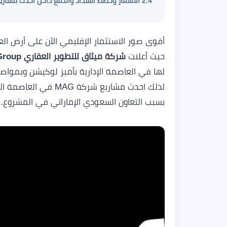
2.4
الأسعار وخطط السداد والدفع داخل أحدث مشاريع شركة MAG في العاص
أقوى صور الاستثمار الإقليمي الآن على أرض ال
حيث أعلنت
شركة ميثاق للتطوير العقاري Methaq Arab Group
لها في العاصمة الإدارية بأميز لوكيشن وبموا
لذلك احدث مشاريع شرك
بسبب التعاون السعودي الإماراتي في المشروع.