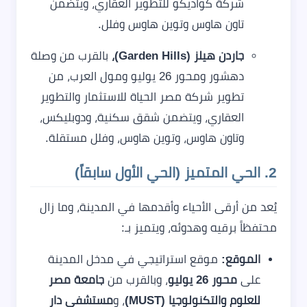
شركة كواديكو للتطوير العقاري، ويتضمن
تاون هاوس وتوين هاوس وفلل.
جاردن هيلز (Garden Hills)،
بالقرب من وصلة
دهشور ومحور 26 يوليو ومول العرب، من
تطوير شركة مصر الحياة للاستثمار والتطوير
العقاري، ويتضمن شقق سكنية، ودوبليكس،
وتاون هاوس، وتوين هاوس، وفلل مستقلة.
2. الحي المتميز (الحي الأول سابقاً)
يُعد من أرقى الأحياء وأقدمها في المدينة، وما زال
محتفظاً برقيه وهدوئه، ويتميز بـ:
الموقع:
موقع استراتيجي في مدخل المدينة
على
محور 26 يوليو
، وبالقرب من
جامعة مصر
للعلوم والتكنولوجيا (MUST)
، و
مستشفى دار