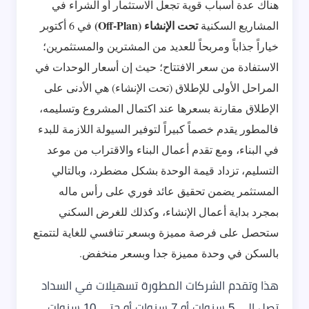
هناك عدة أسباب قوية تجعل الاستثمار أو الشراء في
تحت الإنشاء (Off-Plan)
المشاريع السكنية
في 6 أكتوبر
خياراً جذاباً ومربحاً للعديد من المشترين والمستثمرين؛
الاستفادة من سعر الافتتاح؛ حيث إن أسعار الوحدات في
المراحل الأولى للإطلاق (تحت الإنشاء) هي الأدنى على
الإطلاق مقارنة بسعرها عند اكتمال المشروع وتسليمه،
فالمطور يقدم خصماً كبيراً لتوفير السيولة اللازمة للبدء
في البناء، ومع تقدم أعمال البناء والاقتراب من موعد
التسليم، تزداد قيمة الوحدة بشكل مضطرد، وبالتالي
المستثمر يضمن تحقيق عائد فوري على رأس ماله
بمجرد بداية أعمال الإنشاء، وكذلك للغرض السكني
ستحصل على فرصة مميزة وبسعر تنافسي للغاية لتتمتع
بالسكن في وحدة مميزة جدا وبسعر منخفض.
هذا وتقدم الشركات المطورة تسهيلات في السداد
تصل إلى 5 سنوات أو 7 سنوات أو حتى 10 سنوات،