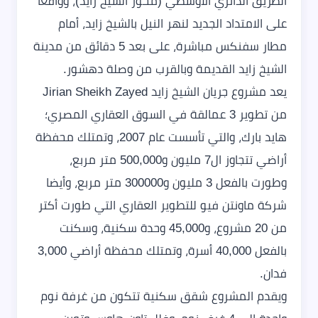
الطريق الدائري الأوسطي (محور الشيخ زايد)، وواقعا
على الامتداد الجديد لنهر النيل بالشيخ زايد، أمام
مطار سفنكس مباشرة، على بعد 5 دقائق من مدينة
الشيخ زايد القديمة وبالقرب من وصلة دهشور.
يعد مشروع جريان الشيخ زايد Jirian Sheikh Zayed
من تطوير 3 عمالقة في السوق العقاري المصري؛
هايد بارك، والتي تأسست عام 2007، وتمتلك محفظة
أراضي تتجاوز ال7 مليون و500,000 متر مربع،
وطورت بالفعل 3 مليون و300000 متر مربع، وأيضا
شركة ماونتن فيو للتطوير العقاري التي طورت أكتر
من 20 مشروع، و45,000 وحدة سكنية، وسكنت
بالفعل 40,000 أسرة، وتمتلك محفظة أراضي 3,000
فدان.
ويقدم المشروع شقق سكنية تتكون من غرفة نوم