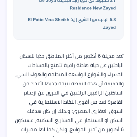
5.7
كمبوند دي جويا زايد الجديدة De Joya
Residence New Zayed
5.8
الباتيو فيرا الشيخ زايد El Patio Vera Sheikh
Zayed
تعد مدينة 6 أكتوبر من أكثر المناطق جذبا للسكان
الباحثين عن حياة هادئة راقية تتمتع بالمساحات
الخضراء والشوارع الواسعة المنظمة والهواء النقي،
والحقيقة أن هذه النقطة نتيجة جذبها لأعداد من
الساكنين الراقيين الراغبين في الخروج من ازدحام
القاهرة تعد من أقوى النقاط الاستثمارية في
السوق العقاري المصري؛ ولذلك إن كان هدفك
السكن او الاستثمار في المشاريع السكنية، فستكون
6 أكتوبر من أميز المواقع، ولكن كما لها مميزات