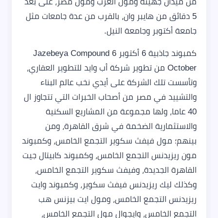
من ميدان جهينة ومول العرب ومول مصر، على بعد
5 دقائق من هايبر وان، بالقرب من عدة جامعات مثل
جامعة أكتوبر وجامعة النيل.
كمبوند جاذبية 6 أكتوبر Jazebeya Compound 6
October من تطوير شركة أب وايد للتطوير العقاري،
وتأسست تلك الشركة على أيدي نخب عالم البناء
والتشييد في مصر من أصحاب الخبرات التي تتجاوز ال
40 عاما، ولها مجموعة من المشاريع السكنية
والاستثمارية الضخمة في شرق القاهرة، ومن
بينهم؛ مول فيفث سكوير التجمع الخامس، وكمبوند
مون ريزيدنس التجمع الخامس، وكمبوند كابيتال جيت
القاهرة الجديدة، وفيفث سكوير التجمع الخامس،
وكذلك ليك ريزيدنس فيفث سكوير، وكمبوند وايت
ريزيدنس التجمع الخامس، ومول ايت بيزنس هب
التجمع الخامس، وايجوال مول التجمع الخامس،