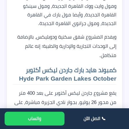
ومول وايت ووك القاهرة الجديدة، ومول سينكو
القاهرة الجديدة، وأيضا مول بارك في القاهرة
الجديدة، ومول جرانوي القاهرة الجديدة.
ويقدم المشروع شقق سكنية ودوبليكس، بالإضافة
إلى الوحدات التجارية والإدارية والطبية؛ إنه عالم
متكامل.
كمبوند هايد بارك جاردن ليكس
أكتوبر
Hyde Park Garden Lakes October
يقع مشروع جاردن ليكس أكتوبر على بعد 400 متر
من محور 26 يوليو، بجوار نادي الجزيرة مباشرة، على
بعد 3 دقائق من محور 26 يوليو، وبالقرب من مول
📞 اتصل الآن
واتساب
العرب ومول مصر وأيضا هايبر وان، وعلى بعد مسافة