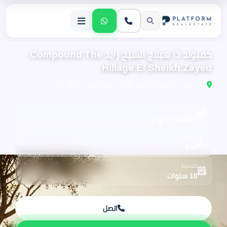
كمبوند ذا هيلاج الشيخ زايد Compound The
Hillage El Sheikh Zayed
على بعد دقائق فقط من ميدان جهينة في الشيخ زايد.
الأسعار تبدأ من
7,700,000 ج.م
مقدم
5%
تقسيط
10 سنوات
اتصل