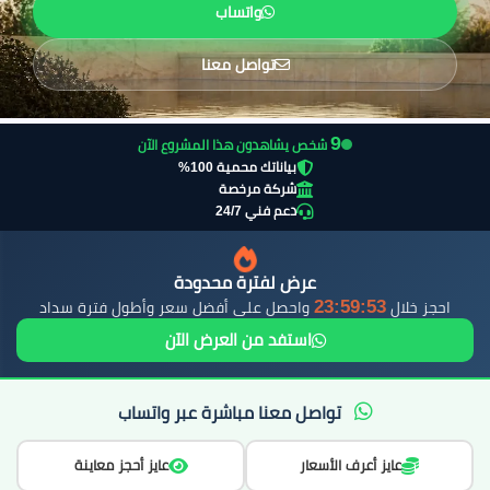
واتساب
تواصل معنا
10
شخص يشاهدون هذا المشروع الآن
بياناتك محمية 100%
شركة مرخصة
دعم فني 24/7
عرض لفترة محدودة
23:59:51
احجز خلال
واحصل على أفضل سعر وأطول فترة سداد
استفد من العرض الآن
تواصل معنا مباشرة عبر واتساب
عايز أعرف الأسعار
عايز أحجز معاينة