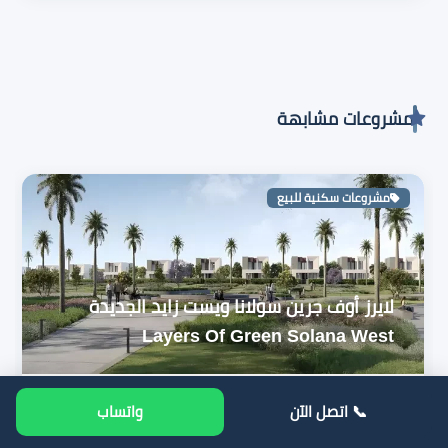
مشروعات مشابهة
مشروعات سكنية للبيع
لايرز أوف جرين سولانا ويست زايد الجديدة
Layers Of Green Solana West
عقارات الشيخ زايد
📞 اتصل الآن
واتساب
شركة أورا للتطوير العقاري - ORA Developments