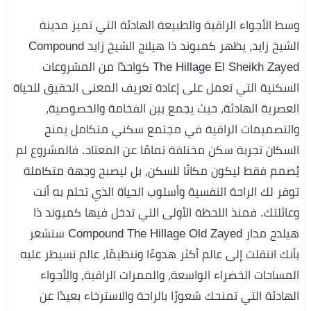
وسط الأجواء الراقية والطبيعة الهادئة التي تميز مدينة
الشيخ زايد، يظهر كمبوند ذا هيلاج الشيخ زايد Compound
The Hillage El Sheikh Zayed كواحدًا من المشروعات
السكنية التي تعمل على إعادة تعريف المعنى الحقيق للحياة
العصرية الهادئة، حيث يجمع بين الفخامة والخصوصية،
والتصميمات الراقية في مجتمع سكني متكامل يمنح
السكان تجربة سكن مختلفة تمامًا عن المعتاد. فالمشروع لم
يُصمم فقط ليكون مكانًا للسكن، بل ليصبح وجهة متكاملة
توفر لك الراحة النفسية وأسلوب الحياة الذي تحلم به أنت
وعائلتك. فمنذ اللحظة الأولى التي تدخل فيها كمبوند ذا
هيلدج مدار Compound The Hillage Old Zayed ستشعر
بأنك انتقلت إلى عالم أكثر هدوءًا وتنظيمًا، عالم تسيطر عليه
المساحات الخضراء الواسعة، والممرات الراقية، والأجواء
الهادئة التي تمنحك شعورًا بالراحة والاسترخاء بعيدًا عن